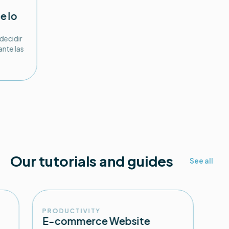
e lo
 decidir
nte las
Our tutorials and guides
See all
PRODUCTIVITY
E-commerce Website