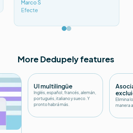
Marco S
Efecte
More Dedupely features
UI multilingüe
Asoci
exclu
Inglés, español, francés, alemán,
portugués, italiano y sueco. Y
Elimina l
pronto habrá más.
manera a