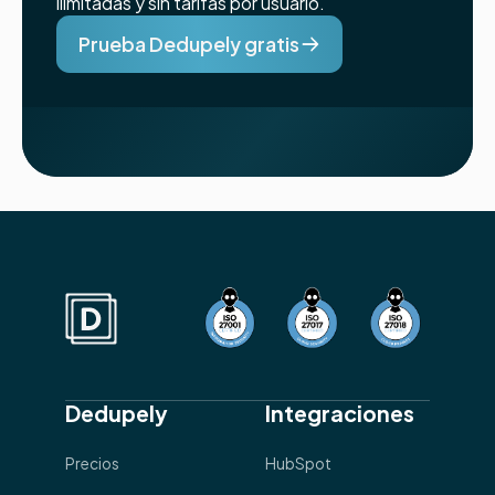
ilimitadas y sin tarifas por usuario.
Prueba Dedupely gratis
Dedupely
Integraciones
Precios
HubSpot