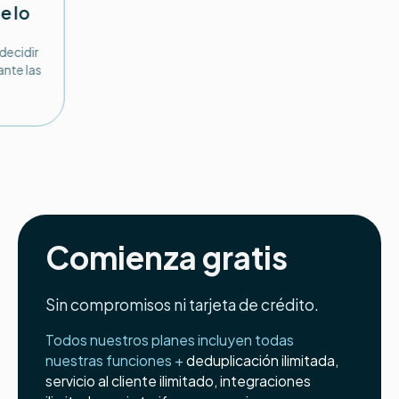
e lo
 decidir
nte las
Comienza gratis
Sin compromisos ni tarjeta de crédito.
Todos nuestros planes incluyen todas
nuestras funciones +
deduplicación ilimitada,
servicio al cliente ilimitado, integraciones