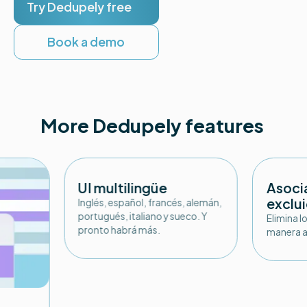
Try Dedupely free
Book a demo
More Dedupely features
UI multilingüe
Asoci
exclu
Inglés, español, francés, alemán,
portugués, italiano y sueco. Y
Elimina l
pronto habrá más.
manera a