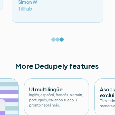
Simon W
Tillhub
More Dedupely features
UI multilingüe
Asoci
exclu
Inglés, español, francés, alemán,
portugués, italiano y sueco. Y
Elimina l
pronto habrá más.
manera a