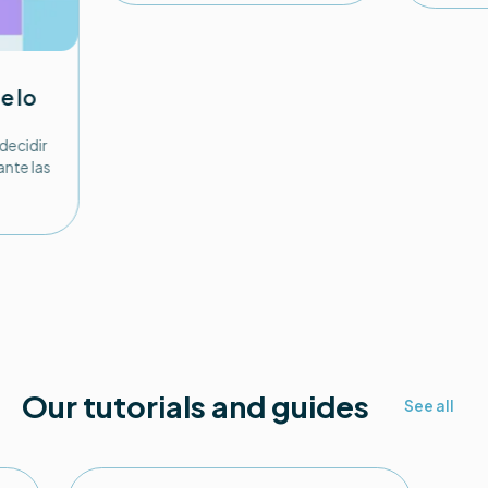
e lo
 decidir
nte las
Our tutorials and guides
See all